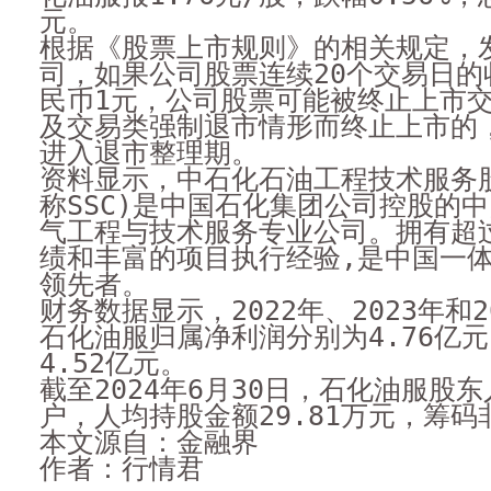
元。
根据《股票上市规则》的相关规定，
司，如果公司股票连续20个交易日的
民币1元，公司股票可能被终止上市
及交易类强制退市情形而终止上市的
进入退市整理期。
资料显示，中石化石油工程技术服务
称SSC)是中国石化集团公司控股的
气工程与技术服务专业公司。拥有超过
绩和丰富的项目执行经验,是中国一
领先者。
财务数据显示，2022年、2023年和
石化油服归属净利润分别为4.76亿元
4.52亿元。
截至2024年6月30日，石化油服股东人
户，人均持股金额29.81万元，筹码
本文源自：金融界
作者：行情君