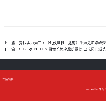
上一篇：
竞技实力为王！《剑侠世界：起源》手游见证巅峰荣
下一篇：
Celsius(CELH.US)因增长忧虑股价暴跌 巴伦周刊逆
友情链接：
Powered by
乐冠